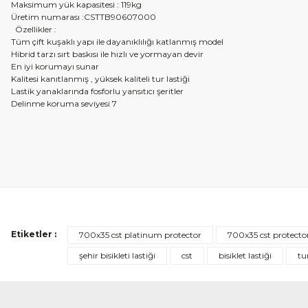
Maksimum yük kapasitesi : 119kg
Üretim numarası :CSTTB90607000
Özellikler :
Tüm çift kuşaklı yapı ile dayanıklılığı katlanmış model
Hibrid tarzı sırt baskısı ile hızlı ve yormayan devir
En iyi korumayı sunar
Kalitesi kanıtlanmış , yüksek kaliteli tur lastiği
Lastik yanaklarında fosforlu yansıtıcı şeritler
Delinme koruma seviyesi 7
Etiketler :
SÜPER HIZLI
700x35 cst platinum protector
700x35 cst protecto
şehir bisikleti lastiği
cst
bisiklet lastiği
tur
Lastiklerim 24 saat geçmeden Konya'dan Balıkesir Edremit'e ulaştı, süper hı
Daha önce CST' nin bir alt modelini kullandım ve memnun kaldım, bu ür
Yurtiçi kargo'ya da teşekkürler.