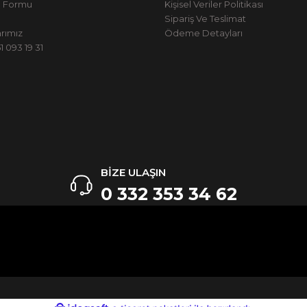
m Formu
Kişisel Veriler Politikası
Sipariş Ve Teslimat
rımız
Ödeme Detayları
 093 19 31
BİZE ULAŞIN
0 332 353 34 62