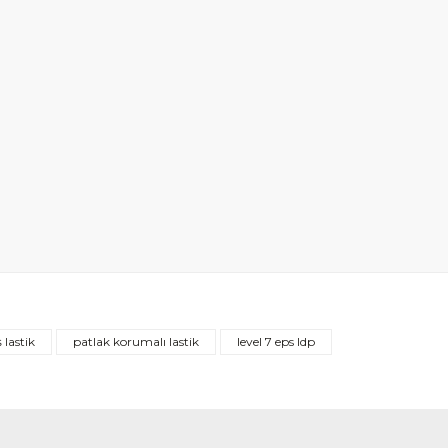
 lastik
patlak korumalı lastik
level 7 eps ldp