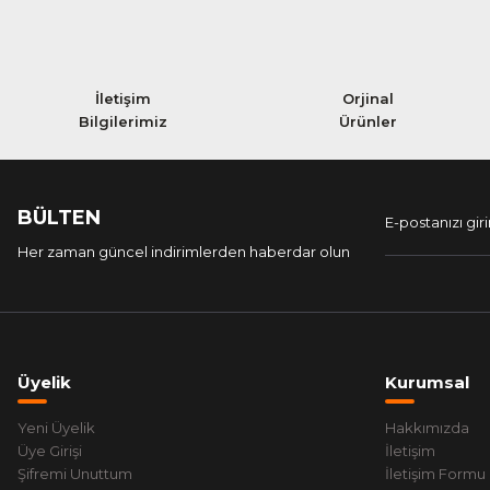
M... T... | 13/03/2025
F/P ürünü
İletişim
Orjinal
Daha önce Cst Sensamo Sumo modelini kullandım. Seviye 5 koruması vardı. 
Bilgilerimiz
Ürünler
Serdar Uzun | 21/01/2025
orijinal ürün
BÜLTEN
güçlü bir yapısı var. tam fiyat performans ürünü.
Her zaman güncel indirimlerden haberdar olun
r koyuncu | 06/05/2023
Teşekkürler
Güzel Ürün teşekkürler...
Üyelik
Kurumsal
Mustafa ÖZKUL | 30/09/2019
Yeni Üyelik
Hakkımızda
Üye Girişi
İletişim
Şifremi Unuttum
İletişim Formu
Yorum Yaz