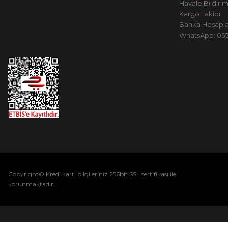
Havale Bildiri
Kargo Takibi
Banka Hesapla
WhatsApp: 0551
Copyright© Kredi kartı bilgileriniz 256bit SSL sertifikası ile
korunmaktadır.