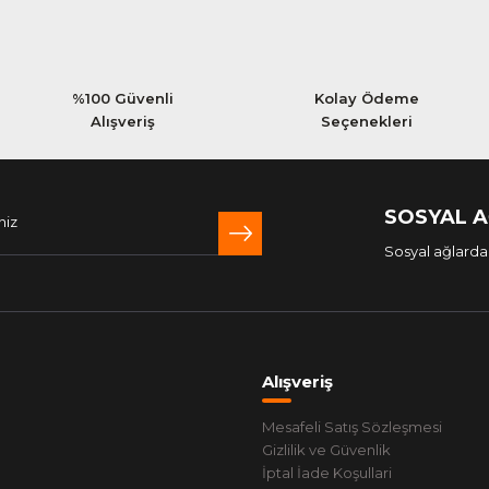
%100 Güvenli
Kolay Ödeme
Ona göre daha dişli bir lastik tabanı var ve yanaklar daha güçlü gibi duruyo
Alışveriş
Seçenekleri
SOSYAL 
Sosyal ağlarda 
Alışveriş
Mesafeli Satış Sözleşmesi
Gizlilik ve Güvenlik
İptal İade Koşullari