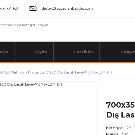
53 34 62
destek@ozceylanbisiklet.com
arça
Giyim
Lastikler
Taşıyıc
5 Cst Platinum Protector C1920 Dış Lastik Level-7 EPS+LDP Zırhlı
700x35
Dış Las
Kategori
28''
Marka
Cst