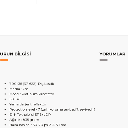
ÜRÜN BILGISI
YORUMLAR
700x35 (37-622) Dış Lastik
Marka : Cst
Model : Platinum Protector
60 TPİ
Yanlarda şerit reflektör
Protection level - 7 (zırh koruma seviyesi 7. seviyedir)
Zırh Teknolojisi:EPS+LDP
Ağırlık : 835 gram
Hava basıncı : 50-70 psi 3.4-5.1 bar