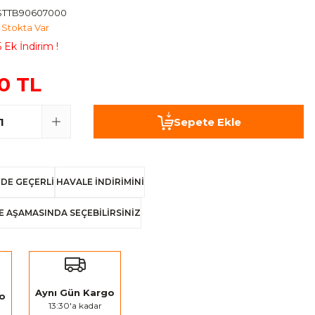
STTB90607000
Stokta Var
 Ek İndirim !
00 TL
Sepete Ekle
DE GEÇERLİ
HAVALE İNDİRİMİNİ
E AŞAMASINDA SEÇEBİLİRSİNİZ
Aynı Gün Kargo
go
13:30'a kadar