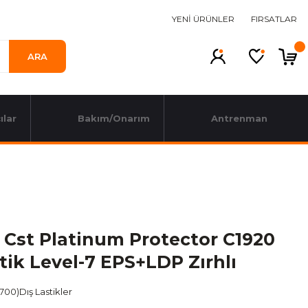
YENİ ÜRÜNLER
FIRSATLAR
ARA
ılar
Bakım/Onarım
Antrenman
 Cst Platinum Protector C1920
tik Level-7 EPS+LDP Zırhlı
(700)Dış Lastikler