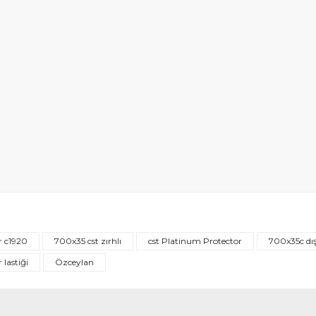
r c1920
700x35 cst zırhlı
cst Platinum Protector
700x35c dış
 lastiği
Özceylan
zlı.
ünden de memnun kalacağıma eminim, teşekkürler.