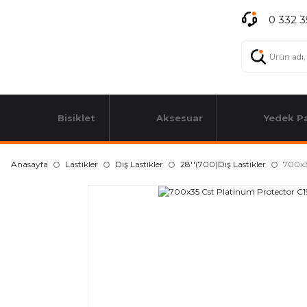
0 332 3
Bisiklet
Aksesuar
Yedek P
Anasayfa
Lastikler
Dış Lastikler
28''(700)Dış Lastikler
700x3