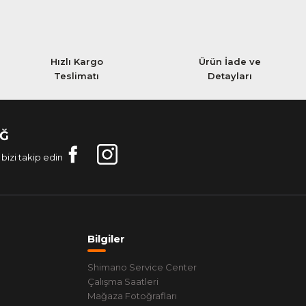
Hızlı Kargo
Ürün İade ve
r. Umarım uzun süre kullanırım.
Teslimatı
Detayları
AĞ
bizi takip edin
Bilgiler
Shimano Service Center
Çalışma Saatleri
Mağaza Fotoğrafları