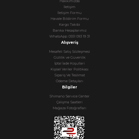
Hakkımızda
İletişim
İletişim Formu
Havale Bildirim Formu
Kargo Takibi
Banka Hesaplarımız
WhatsApp: 0551 093 19 31
Alışveriş
Mesafeli Satış Sözleşmesi
Gizlilik ve Güvenlik
İptal İade Koşullari
Kişisel Veriler Politikası
Sipariş Ve Teslimat
Ödeme Detayları
Bilgiler
Shimano Service Center
Çalışma Saatleri
Mağaza Fotoğrafları