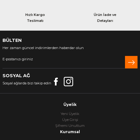
Hızlı Kargo
Ürün İade ve
Teslimatı
Detayları
BÜLTEN
Her zaman güncel indirimlerden haberdar olun
SOSYAL AĞ
Sosyal ağlarda bizi takip edin
Üyelik
Yeni Üyelik
Üye Girişi
Şifremi Unuttum
Kurumsal