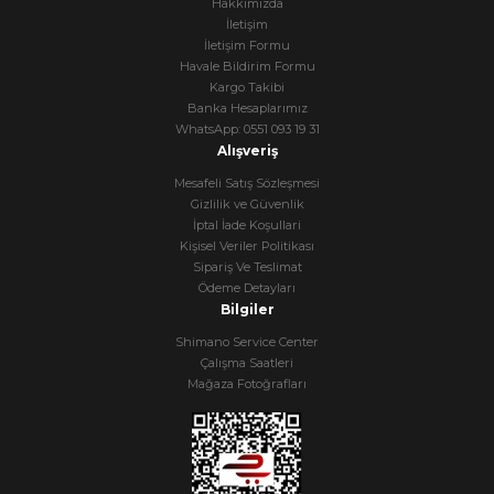
Hakkımızda
İletişim
İletişim Formu
Havale Bildirim Formu
Kargo Takibi
Banka Hesaplarımız
WhatsApp: 0551 093 19 31
Alışveriş
Mesafeli Satış Sözleşmesi
Gizlilik ve Güvenlik
İptal İade Koşullari
Kişisel Veriler Politikası
Sipariş Ve Teslimat
Ödeme Detayları
Bilgiler
Shimano Service Center
Çalışma Saatleri
Mağaza Fotoğrafları