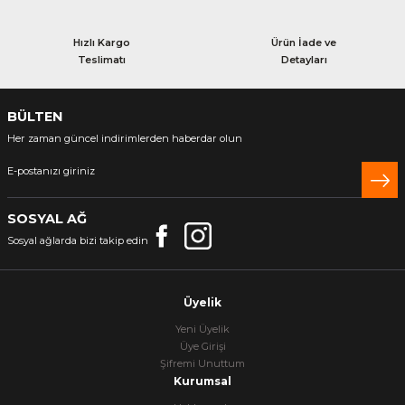
Hızlı Kargo
Ürün İade ve
Teslimatı
Detayları
BÜLTEN
Her zaman güncel indirimlerden haberdar olun
SOSYAL AĞ
Sosyal ağlarda bizi takip edin
Üyelik
Yeni Üyelik
Üye Girişi
Şifremi Unuttum
Kurumsal