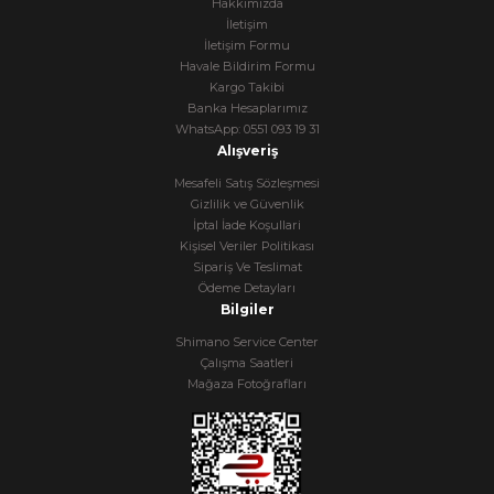
Hakkımızda
İletişim
İletişim Formu
Havale Bildirim Formu
Kargo Takibi
Banka Hesaplarımız
WhatsApp: 0551 093 19 31
Alışveriş
Mesafeli Satış Sözleşmesi
Gizlilik ve Güvenlik
İptal İade Koşullari
Kişisel Veriler Politikası
Sipariş Ve Teslimat
Ödeme Detayları
Bilgiler
Shimano Service Center
Çalışma Saatleri
Mağaza Fotoğrafları