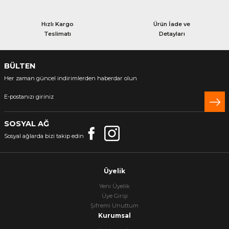
Hızlı Kargo
Ürün İade ve
Teslimatı
Detayları
BÜLTEN
Her zaman güncel indirimlerden haberdar olun
SOSYAL AĞ
Sosyal ağlarda bizi takip edin
Üyelik
Yeni Üyelik
Üye Girişi
Şifremi Unuttum
Kurumsal