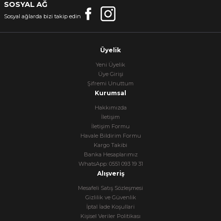
SOSYAL AĞ
Sosyal ağlarda bizi takip edin
Üyelik
Yeni Üyelik
Üye Girişi
Şifremi Unuttum
Kurumsal
Hakkımızda
İletişim
İletişim Formu
Havale Bildirim Formu
Kargo Takibi
Banka Hesaplarımız
WhatsApp: 0551 093 19 31
Alışveriş
Mesafeli Satış Sözleşmesi
Gizlilik ve Güvenlik
İptal İade Koşullari
Kişisel Veriler Politikası