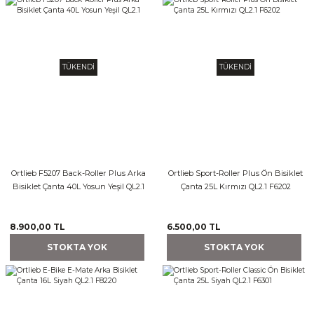
Gidon Ek Aparatları
Reflektörler
TÜKENDİ
TÜKENDİ
Diğer Aksesuar
rm
Ortlieb F5207 Back-Roller Plus Arka
Ortlieb Sport-Roller Plus Ön Bisiklet
Bisiklet Çanta 40L Yosun Yeşil QL2.1
Çanta 25L Kırmızı QL2.1 F6202
8.900,00 TL
6.500,00 TL
STOKTA YOK
STOKTA YOK