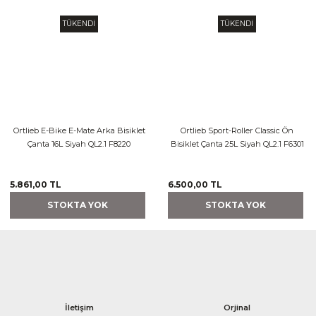
TÜKENDİ
TÜKENDİ
Ortlieb E-Bike E-Mate Arka Bisiklet
Ortlieb Sport-Roller Classic Ön
Çanta 16L Siyah QL2.1 F8220
Bisiklet Çanta 25L Siyah QL2.1 F6301
5.861,00 TL
6.500,00 TL
STOKTA YOK
STOKTA YOK
İletişim
Orjinal