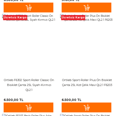
Sele Kılıfları
Ücretsiz Kargo
Ücretsiz Kargo
Kamera Ve Aparatları
petler
Askı ve Standlar
Kadro Koruma
Zincir Muhafazaları
Ortlieb F6302 Sport-Roller Classic Ön
Ortlieb Sport-Roller Plus Ön Bisiklet
Bisiklet Çanta 25L Siyah-Kırmızı
Çanta 25L Kot Çelik Mavi QL2.1 F6203
Bagaj Lastikleri
QL2.1
6.500,00 TL
6.500,00 TL
Paça Bantları
Maşa Kılıfları