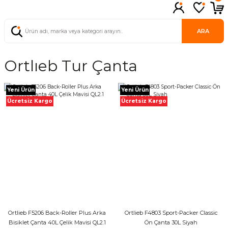
ARA
Ortlıeb Tur Çanta
Yeni Ürün
Yeni Ürün
Ücretsiz Kargo
Ücretsiz Kargo
Ortlieb F5206 Back-Roller Plus Arka
Ortlieb F4803 Sport-Packer Classic
Bisiklet Çanta 40L Çelik Mavisi QL2.1
Ön Çanta 30L Siyah