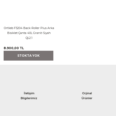
Ortlieb F5204 Back-Roller Plus Arka
Bisiklet Çanta 40L Granit-Siyah
QL2.1
8.900,00 TL
STOKTA YOK
İletişim
Orjinal
Bilgilerimiz
Ürünler