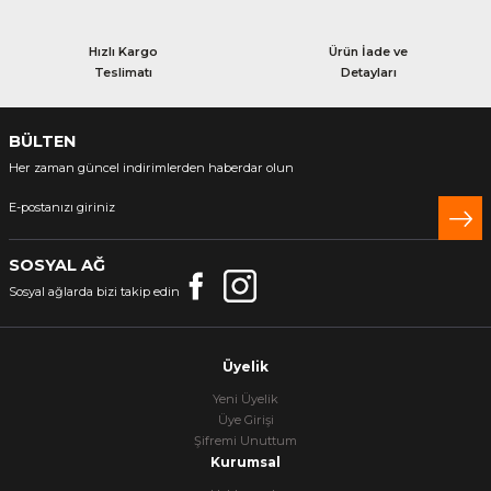
Hızlı Kargo
Ürün İade ve
Teslimatı
Detayları
BÜLTEN
Her zaman güncel indirimlerden haberdar olun
SOSYAL AĞ
Sosyal ağlarda bizi takip edin
Üyelik
Yeni Üyelik
Üye Girişi
Şifremi Unuttum
Kurumsal