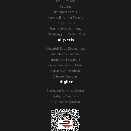
Hakkımızda
İletişim
İletişim Formu
Havale Bildirim Formu
Kargo Takibi
Banka Hesaplarımız
WhatsApp: 0551 093 19 31
Alışveriş
Mesafeli Satış Sözleşmesi
Gizlilik ve Güvenlik
İptal İade Koşullari
Kişisel Veriler Politikası
Sipariş Ve Teslimat
Ödeme Detayları
Bilgiler
Shimano Service Center
Çalışma Saatleri
Mağaza Fotoğrafları