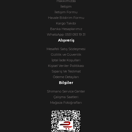
Hakkımızda
İletişim
İletişim Formu
Havale Bildirim Formu
Kargo Takibi
Banka Hesaplarımız
WhatsApp: 0551 093 19 31
Alışveriş
Mesafeli Satış Sözleşmesi
Gizlilik ve Güvenlik
İptal İade Koşullari
Kişisel Veriler Politikası
Sipariş Ve Teslimat
Ödeme Detayları
Bilgiler
Shimano Service Center
Çalışma Saatleri
Mağaza Fotoğrafları