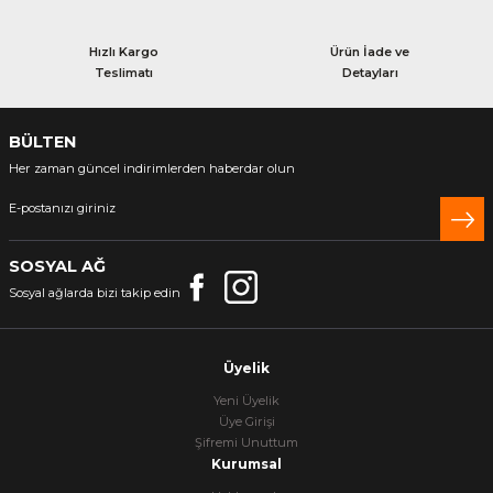
Hızlı Kargo
Ürün İade ve
Teslimatı
Detayları
BÜLTEN
Her zaman güncel indirimlerden haberdar olun
SOSYAL AĞ
Sosyal ağlarda bizi takip edin
Üyelik
Yeni Üyelik
Üye Girişi
Şifremi Unuttum
Kurumsal