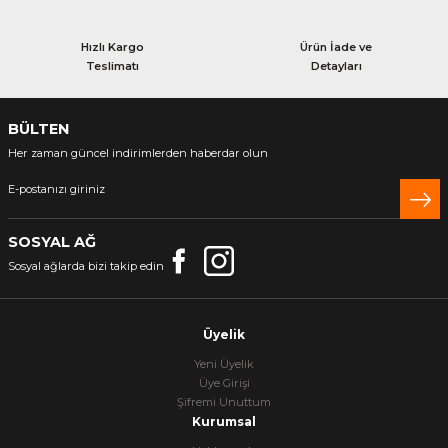
Hızlı Kargo
Ürün İade ve
Teslimatı
Detayları
BÜLTEN
Her zaman güncel indirimlerden haberdar olun
SOSYAL AĞ
Sosyal ağlarda bizi takip edin
Üyelik
Yeni Üyelik
Üye Girişi
Şifremi Unuttum
Kurumsal