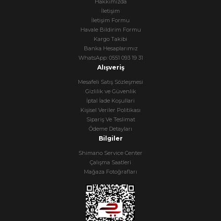
Hakkımızda
İletişim
İletişim Formu
Havale Bildirim Formu
Kargo Takibi
Banka Hesaplarımız
WhatsApp: 0551 093 19 31
Alışveriş
Mesafeli Satış Sözleşmesi
Gizlilik ve Güvenlik
İptal İade Koşullari
Kişisel Veriler Politikası
Sipariş Ve Teslimat
Ödeme Detayları
Bilgiler
Shimano Service Center
Çalışma Saatleri
Mağaza Fotoğrafları