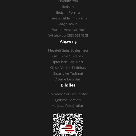
Hakkımızda
İletişim
İletişim Formu
Havale Bildirim Formu
Kargo Takibi
Banka Hesaplarımız
WhatsApp: 0551 093 19 31
Alışveriş
Mesafeli Satış Sözleşmesi
Gizlilik ve Güvenlik
İptal İade Koşullari
Kişisel Veriler Politikası
Sipariş Ve Teslimat
Ödeme Detayları
Bilgiler
Shimano Service Center
Çalışma Saatleri
Mağaza Fotoğrafları