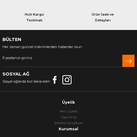
Hızlı Kargo
Ürün İade ve
Teslimatı
Detayları
BÜLTEN
Her zaman güncel indirimlerden haberdar olun
SOSYAL AĞ
Sosyal ağlarda bizi takip edin
Üyelik
Yeni Üyelik
Üye Girişi
Şifremi Unuttum
Kurumsal