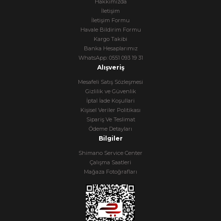
Hakkımızda
İletişim
İletişim Formu
Havale Bildirim Formu
Kargo Takibi
Banka Hesaplarımız
WhatsApp: 0551 093 19 31
Alışveriş
Mesafeli Satış Sözleşmesi
Gizlilik ve Güvenlik
İptal İade Koşullari
Kişisel Veriler Politikası
Sipariş Ve Teslimat
Ödeme Detayları
Bilgiler
Shimano Service Center
Çalışma Saatleri
Mağaza Fotoğrafları