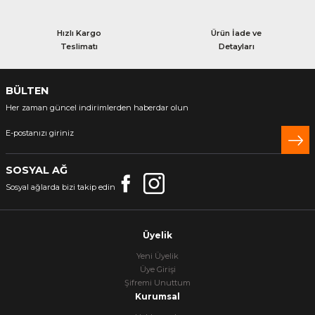
Hızlı Kargo
Ürün İade ve
Teslimatı
Detayları
BÜLTEN
Her zaman güncel indirimlerden haberdar olun
SOSYAL AĞ
Sosyal ağlarda bizi takip edin
Üyelik
Yeni Üyelik
Üye Girişi
Şifremi Unuttum
Kurumsal