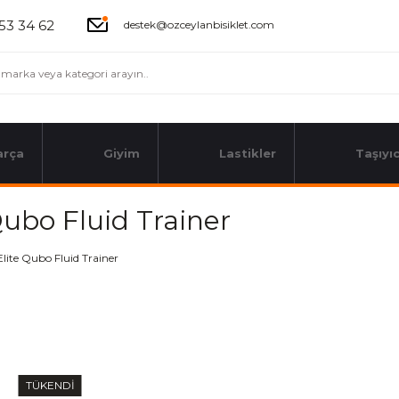
53 34 62
destek@ozceylanbisiklet.com
arça
Giyim
Lastikler
Taşıyıc
Qubo Fluid Trainer
TÜKENDİ