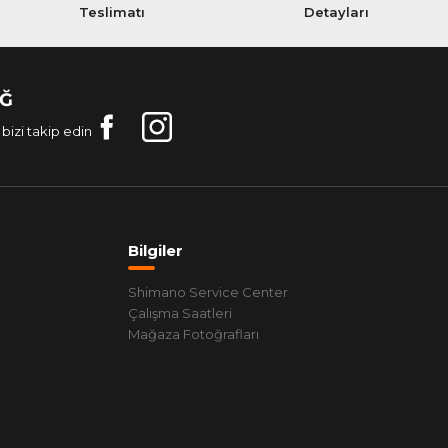
Teslimatı
Detayları
AĞ
bizi takip edin
Bilgiler
Shimano Service Center
Çalışma Saatleri
Mağaza Fotoğrafları