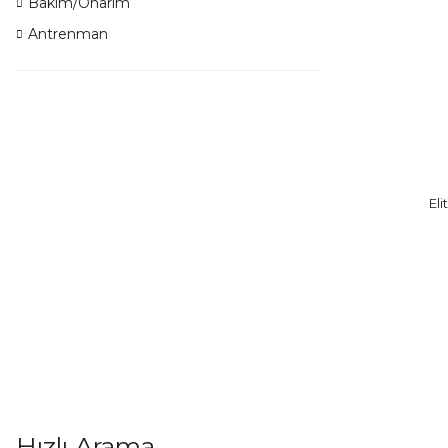
Bakım/Onarım
Antrenman
Eli
Hızlı Arama