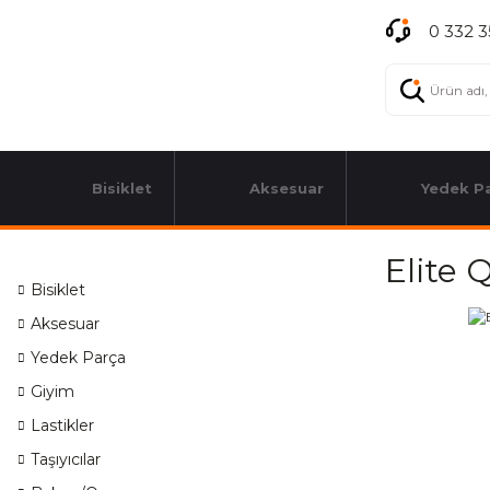
0 332 3
Bisiklet
Aksesuar
Yedek P
Elite 
Bisiklet
Aksesuar
Yedek Parça
Giyim
Lastikler
Taşıyıcılar