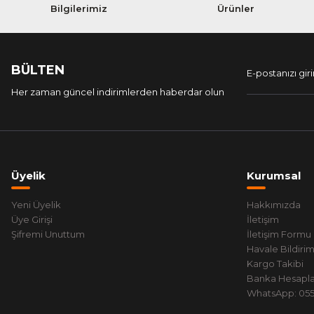
Bilgilerimiz
Ürünler
BÜLTEN
Her zaman güncel indirimlerden haberdar olun
Üyelik
Kurumsal
Yeni Üyelik
Hakkımızda
Üye Girişi
İletişim
Şifremi Unuttum
İletişim Formu
Havale Bildiri
Kargo Takibi
Banka Hesapla
WhatsApp: 0551