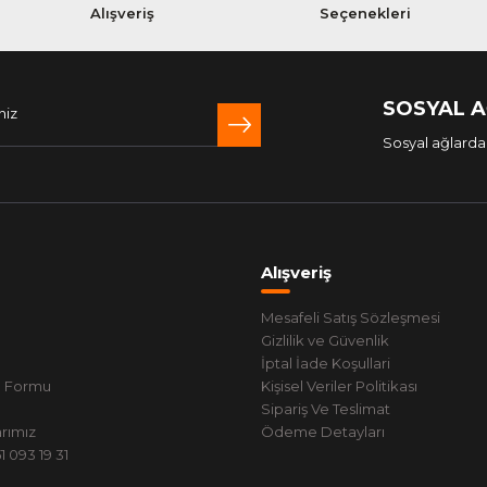
Alışveriş
Seçenekleri
SOSYAL 
Sosyal ağlarda 
Alışveriş
Mesafeli Satış Sözleşmesi
Gizlilik ve Güvenlik
İptal İade Koşullari
m Formu
Kişisel Veriler Politikası
Sipariş Ve Teslimat
rımız
Ödeme Detayları
 093 19 31