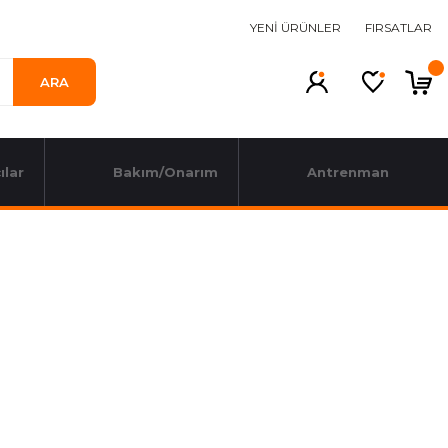
YENİ ÜRÜNLER
FIRSATLAR
ARA
ılar
Bakım/Onarım
Antrenman