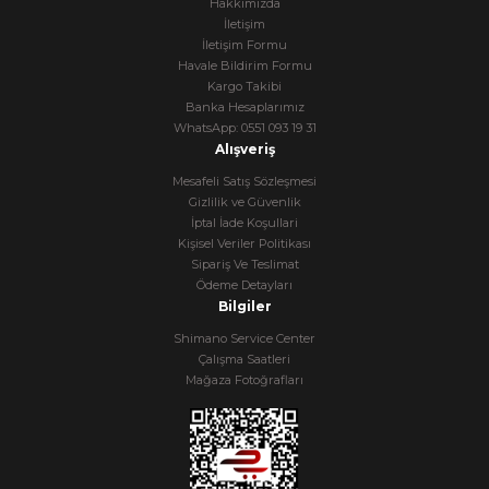
Hakkımızda
İletişim
İletişim Formu
Havale Bildirim Formu
Kargo Takibi
Banka Hesaplarımız
WhatsApp: 0551 093 19 31
Alışveriş
Mesafeli Satış Sözleşmesi
Gizlilik ve Güvenlik
İptal İade Koşullari
Kişisel Veriler Politikası
Sipariş Ve Teslimat
Ödeme Detayları
Bilgiler
Shimano Service Center
Çalışma Saatleri
Mağaza Fotoğrafları