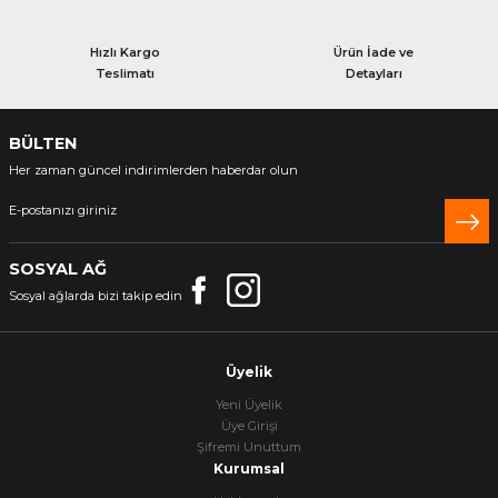
Hızlı Kargo
Ürün İade ve
Teslimatı
Detayları
BÜLTEN
Her zaman güncel indirimlerden haberdar olun
SOSYAL AĞ
Sosyal ağlarda bizi takip edin
Üyelik
Yeni Üyelik
Üye Girişi
Şifremi Unuttum
Kurumsal