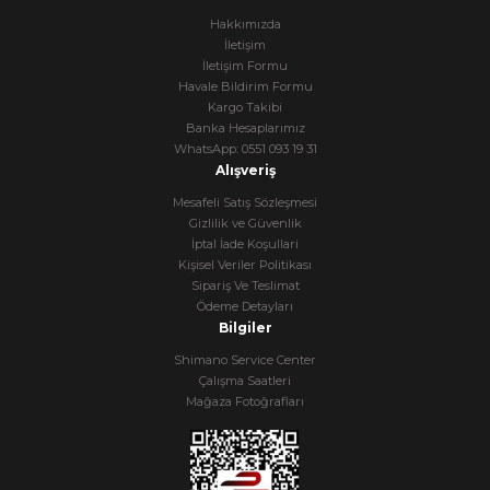
Hakkımızda
İletişim
İletişim Formu
Havale Bildirim Formu
Kargo Takibi
Banka Hesaplarımız
WhatsApp: 0551 093 19 31
Alışveriş
Mesafeli Satış Sözleşmesi
Gizlilik ve Güvenlik
İptal İade Koşullari
Kişisel Veriler Politikası
Sipariş Ve Teslimat
Ödeme Detayları
Bilgiler
Shimano Service Center
Çalışma Saatleri
Mağaza Fotoğrafları