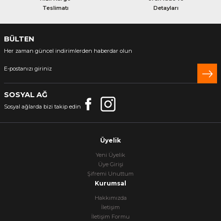
Teslimatı
Detayları
Gidon Ek Aparatları
BÜLTEN
Reflektörler
Her zaman güncel indirimlerden haberdar olun
Diğer Aksesuar
rm
SOSYAL AĞ
Sosyal ağlarda bizi takip edin
Üyelik
Yeni Üyelik
Üye Girişi
Şifremi Unuttum
Kurumsal
Hakkımızda
İletişim
İletişim Formu