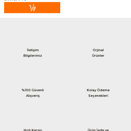
Sele Kılıfları
Kamera Ve Aparatları
petler
İletişim
Orjinal
Askı ve Standlar
Bilgilerimiz
Ürünler
Kadro Koruma
Zincir Muhafazaları
%100 Güvenli
Kolay Ödeme
Alışveriş
Seçenekleri
Bagaj Lastikleri
Paça Bantları
Maşa Kılıfları
Hızlı Kargo
Ürün İade ve