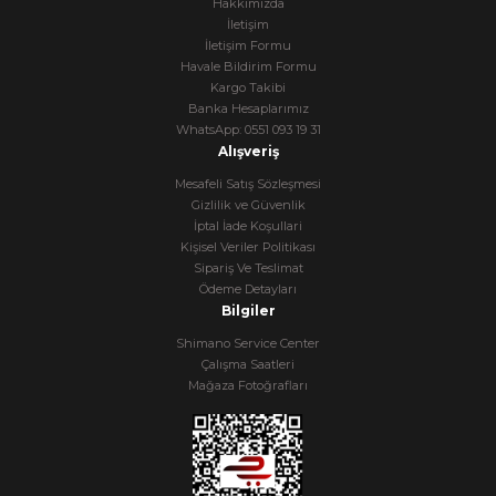
Hakkımızda
İletişim
İletişim Formu
Havale Bildirim Formu
Kargo Takibi
Banka Hesaplarımız
WhatsApp: 0551 093 19 31
Alışveriş
Mesafeli Satış Sözleşmesi
Gizlilik ve Güvenlik
İptal İade Koşullari
Kişisel Veriler Politikası
Sipariş Ve Teslimat
Ödeme Detayları
Bilgiler
Shimano Service Center
Çalışma Saatleri
Mağaza Fotoğrafları