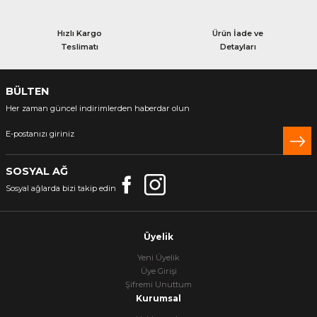
Hızlı Kargo
Ürün İade ve
Teslimatı
Detayları
BÜLTEN
Her zaman güncel indirimlerden haberdar olun
SOSYAL AĞ
Sosyal ağlarda bizi takip edin
Üyelik
Yeni Üyelik
Üye Girişi
Şifremi Unuttum
Kurumsal