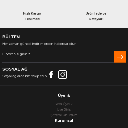
Hızlı Kargo
Ürün İade ve
Teslimatı
Detayları
BÜLTEN
Her zaman güncel indirimlerden haberdar olun
SOSYAL AĞ
Sosyal ağlarda bizi takip edin
Üyelik
Yeni Üyelik
Üye Girişi
Şifremi Unuttum
Kurumsal