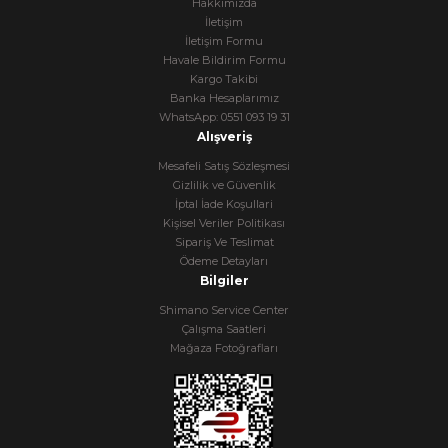
Hakkımızda
İletişim
İletişim Formu
Havale Bildirim Formu
Kargo Takibi
Banka Hesaplarımız
WhatsApp: 0551 093 19 31
Alışveriş
Mesafeli Satış Sözleşmesi
Gizlilik ve Güvenlik
İptal İade Koşullari
Kişisel Veriler Politikası
Sipariş Ve Teslimat
Ödeme Detayları
Bilgiler
Shimano Service Center
Çalışma Saatleri
Mağaza Fotoğrafları