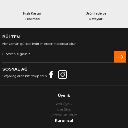
Hızlı Kargo
Ürün İade ve
Teslimatı
Detayları
BÜLTEN
Her zaman güncel indirimlerden haberdar olun
SOSYAL AĞ
Sosyal ağlarda bizi takip edin
Üyelik
Yeni Üyelik
Üye Girişi
Şifremi Unuttum
Kurumsal