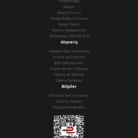
Hakkımızda
İletişim
İletişim Formu
Havale Bildirim Formu
Kargo Takibi
Banka Hesaplarımız
WhatsApp: 0551 093 19 31
Alışveriş
Mesafeli Satış Sözleşmesi
Gizlilik ve Güvenlik
İptal İade Koşullari
Kişisel Veriler Politikası
Sipariş Ve Teslimat
Ödeme Detayları
Bilgiler
Shimano Service Center
Çalışma Saatleri
Mağaza Fotoğrafları