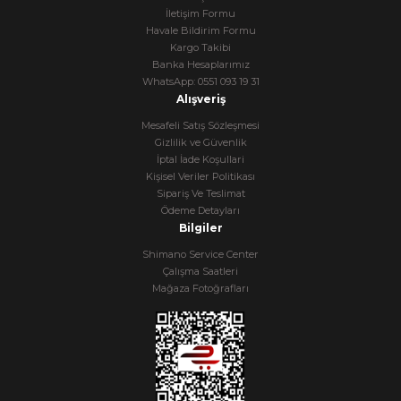
İletişim Formu
Havale Bildirim Formu
Kargo Takibi
Banka Hesaplarımız
WhatsApp: 0551 093 19 31
Alışveriş
Mesafeli Satış Sözleşmesi
Gizlilik ve Güvenlik
İptal İade Koşullari
Kişisel Veriler Politikası
Sipariş Ve Teslimat
Ödeme Detayları
Bilgiler
Shimano Service Center
Çalışma Saatleri
Mağaza Fotoğrafları