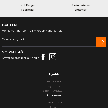
Hızlı Kargo
Ürün İade ve
Teslimatı
Detayları
BÜLTEN
Her zaman güncel indirimlerden haberdar olun
SOSYAL AĞ
Sosyal ağlarda bizi takip edin
Üyelik
Yeni Üyelik
Üye Girişi
Şifremi Unuttum
Kurumsal
Hakkımızda
İletişim