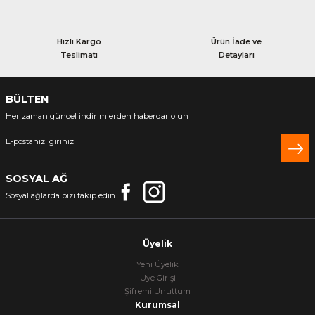
Sele Kılıfları
Hızlı Kargo
Ürün İade ve
Teslimatı
Detayları
Kamera Ve Aparatları
petler
BÜLTEN
Her zaman güncel indirimlerden haberdar olun
Askı ve Standlar
Kadro Koruma
SOSYAL AĞ
Sosyal ağlarda bizi takip edin
Zincir Muhafazaları
Bagaj Lastikleri
Üyelik
Yeni Üyelik
Paça Bantları
Üye Girişi
Şifremi Unuttum
Kurumsal
Maşa Kılıfları