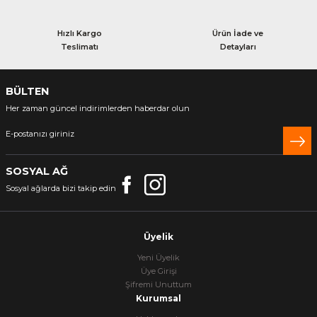
Hızlı Kargo
Ürün İade ve
Teslimatı
Detayları
BÜLTEN
Her zaman güncel indirimlerden haberdar olun
SOSYAL AĞ
Sosyal ağlarda bizi takip edin
Üyelik
Yeni Üyelik
Üye Girişi
Şifremi Unuttum
Kurumsal