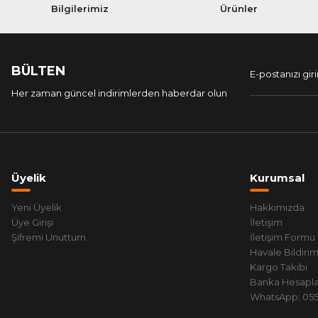
Bilgilerimiz
Ürünler
BÜLTEN
Her zaman güncel indirimlerden haberdar olun
Üyelik
Kurumsal
Yeni Üyelik
Hakkımızda
Üye Girişi
İletişim
Şifremi Unuttum
İletişim Formu
Havale Bildiri
Kargo Takibi
Banka Hesapla
WhatsApp: 0551