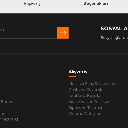
Alışveriş
Seçenekleri
SOSYAL 
Sosyal ağlarda 
Alışveriş
Mesafeli Satış Sözleşmesi
Gizlilik ve Güvenlik
İptal İade Koşullari
m Formu
Kişisel Veriler Politikası
Sipariş Ve Teslimat
rımız
Ödeme Detayları
 093 19 31