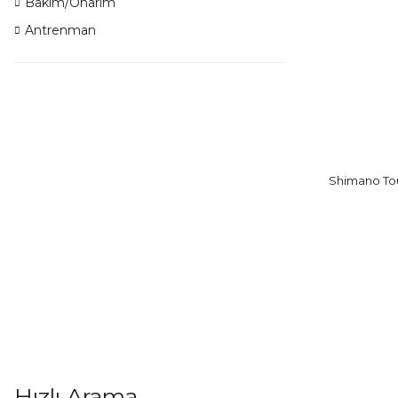
Bakım/Onarım
Antrenman
Shimano Tou
Hızlı Arama