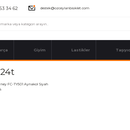
53 34 62
destek@ozceylanbisiklet.com
arça
Giyim
Lastikler
Taşıyıc
-24t