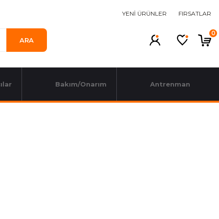
YENİ ÜRÜNLER
FIRSATLAR
0
ARA
ılar
Bakım/Onarım
Antrenman