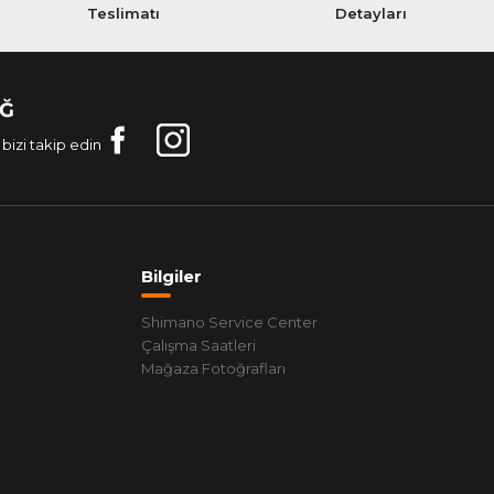
Teslimatı
Detayları
AĞ
bizi takip edin
Bilgiler
Shimano Service Center
Çalışma Saatleri
Mağaza Fotoğrafları