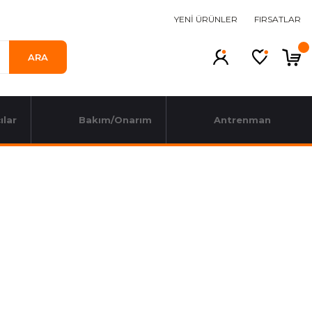
YENİ ÜRÜNLER
FIRSATLAR
ARA
ılar
Bakım/Onarım
Antrenman