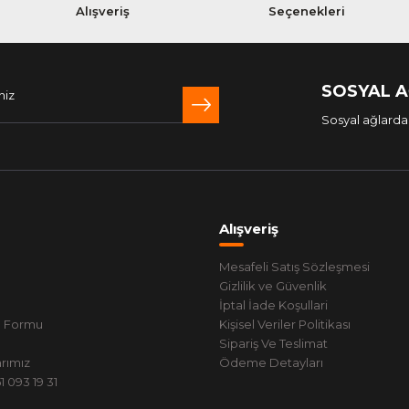
Alışveriş
Seçenekleri
SOSYAL 
Sosyal ağlarda 
Alışveriş
Mesafeli Satış Sözleşmesi
Gizlilik ve Güvenlik
İptal İade Koşullari
m Formu
Kişisel Veriler Politikası
Sipariş Ve Teslimat
rımız
Ödeme Detayları
 093 19 31