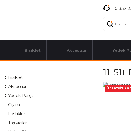
0 332 3
Bisiklet
Aksesuar
Yedek P
11-51t
Bisiklet
Aksesuar
Ücretsiz Ka
Yedek Parça
Giyim
Lastikler
Taşıyıcılar