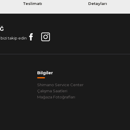
Teslimatı
Detayları
AĞ
bizi takip edin
Bilgiler
Shimano Service Center
Çalışma Saatleri
Mağaza Fotoğrafları