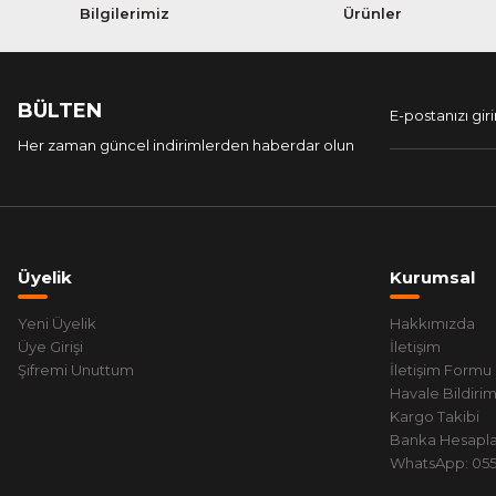
Bilgilerimiz
Ürünler
BÜLTEN
Her zaman güncel indirimlerden haberdar olun
Üyelik
Kurumsal
Yeni Üyelik
Hakkımızda
Üye Girişi
İletişim
Şifremi Unuttum
İletişim Formu
Havale Bildiri
Kargo Takibi
Banka Hesapla
WhatsApp: 0551