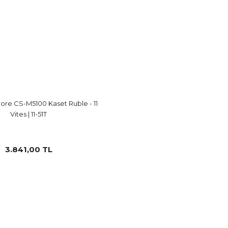
re CS-M5100 Kaset Ruble - 11
Vites | 11-51T
3.841,00 TL