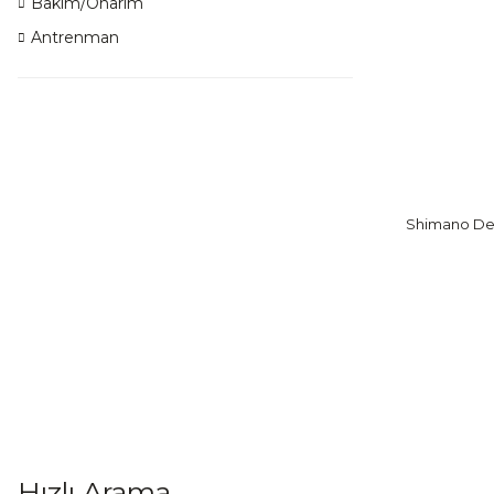
Bakım/Onarım
Antrenman
Shimano Deo
Hızlı Arama