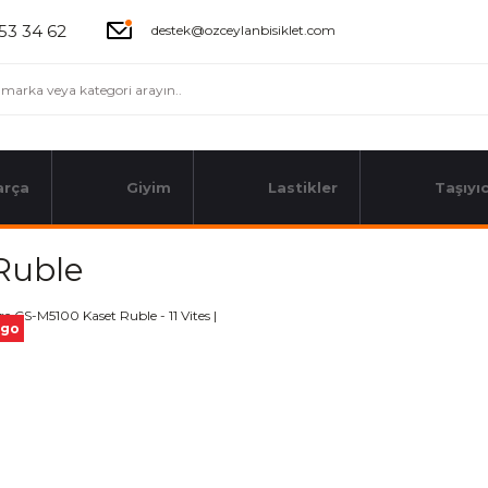
53 34 62
destek@ozceylanbisiklet.com
arça
Giyim
Lastikler
Taşıyıc
 Ruble
rgo