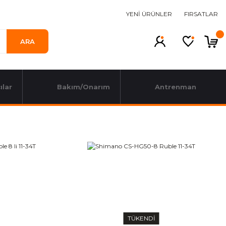
YENİ ÜRÜNLER
FIRSATLAR
ARA
ılar
Bakım/Onarım
Antrenman
TÜKENDİ