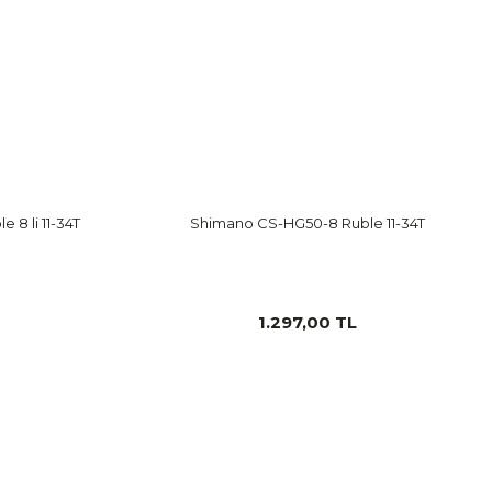
 8 li 11-34T
Shimano CS-HG50-8 Ruble 11-34T
1.297,00 TL