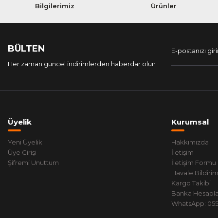
Bilgilerimiz
Ürünler
BÜLTEN
Her zaman güncel indirimlerden haberdar olun
Üyelik
Kurumsal
Yeni Üyelik
Hakkımızda
Üye Girişi
İletişim
Şifremi Unuttum
İletişim Formu
Havale Bildiri
Kargo Takibi
Banka Hesapla
WhatsApp: 0551