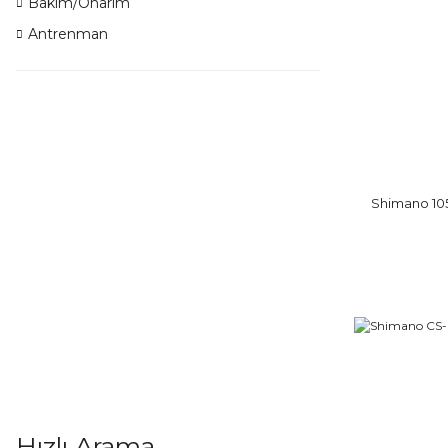
Bakım/Onarım
Antrenman
Shimano 105
Hızlı Arama