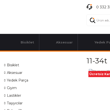
0 332 3
Bisiklet
Aksesuar
Yedek P
11-34t
Bisiklet
Aksesuar
Ücretsiz Ka
Yedek Parça
Giyim
Lastikler
Taşıyıcılar