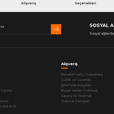
Alışveriş
Seçenekleri
SOSYAL 
Sosyal ağlarda 
Alışveriş
Mesafeli Satış Sözleşmesi
Gizlilik ve Güvenlik
İptal İade Koşullari
m Formu
Kişisel Veriler Politikası
Sipariş Ve Teslimat
rımız
Ödeme Detayları
 093 19 31