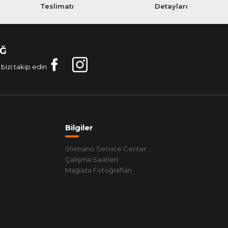
Teslimatı
Detayları
AĞ
bizi takip edin
Bilgiler
Shimano Service Center
Çalışma Saatleri
Mağaza Fotoğrafları