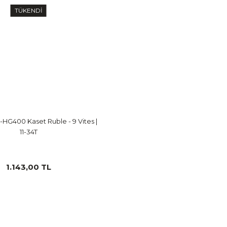
TÜKENDİ
HG400 Kaset Ruble - 9 Vites |
11-34T
1.143,00 TL