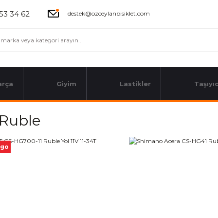
53 34 62
destek@ozceylanbisiklet.com
arça
Giyim
Lastikler
Taşıyıc
 Ruble
rgo